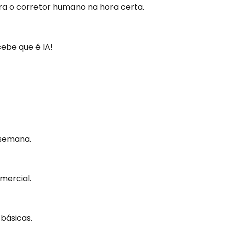
ra o corretor humano na hora certa.
ebe que é IA!
ua Imobiliária
ssistente
 semana.
mercial.
básicas.