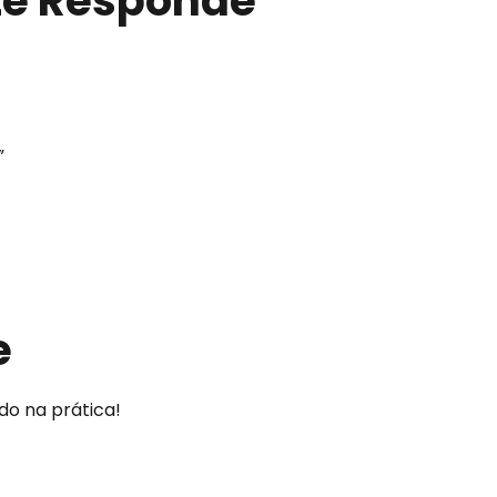
te
Responde
”
e
o na prática!