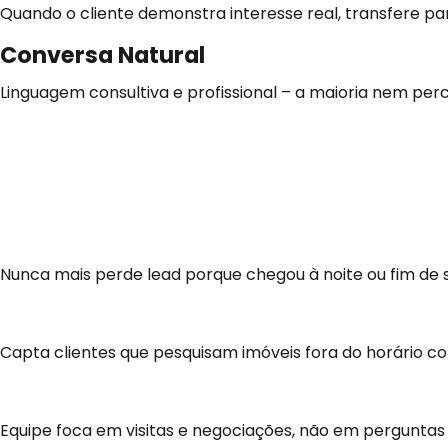
Quando o cliente demonstra interesse real, transfere pa
Conversa Natural
Linguagem consultiva e profissional – a maioria nem perc
Benefícios
REAIS
para S
Resultados comprovados em imobiliárias que já usam o a
Atendimento 24/7
Nunca mais perde lead porque chegou à noite ou fim de
+60% Leads Noturnos
Capta clientes que pesquisam imóveis fora do horário co
Corretores Liberados
Equipe foca em visitas e negociações, não em perguntas 