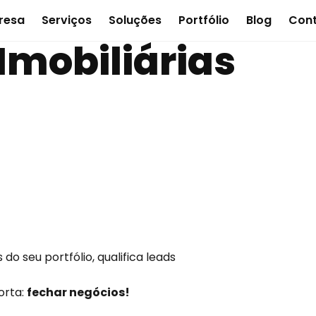
resa
Serviços
Soluções
Portfólio
Blog
Con
Imobiliárias
ual com
IA
as
 do seu portfólio, qualifica leads
orta:
fechar negócios!