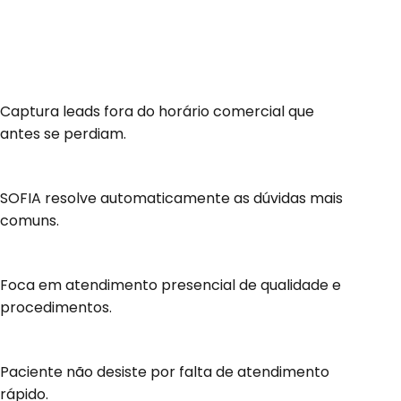
Resultados comprovados em laboratórios que já
usam a SOFIA
+40% Agendamentos
Captura leads fora do horário comercial que
antes se perdiam.
-70% Ligações Repetitivas
SOFIA resolve automaticamente as dúvidas mais
comuns.
Equipe Liberada
Foca em atendimento presencial de qualidade e
procedimentos.
Mais Receita
Paciente não desiste por falta de atendimento
rápido.