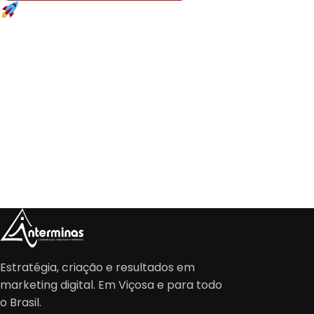
Teste Sem Compromisso
Você testa pelo seu WhatsApp e decide se
faz sentido para o seu laboratório.
Ativação imediata!
É só entrar em
contato.
Estratégia, criação e resultados em
marketing digital. Em Viçosa e para todo
o Brasil.