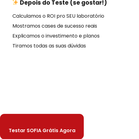
Depois do Teste (se gostar!)
Calculamos o ROI pro SEU laboratório
Mostramos cases de sucesso reais
Explicamos o investimento e planos
Tiramos todas as suas dúvidas
Pronto para
Aumentar Seu
Faturamento
?
Veja na prática como a SOFIA pode capturar
+40% de agendamentos,
reduzir 70% das ligações repetitivas e liberar sua
equipe para focar no que realmente importa.
Testar SOFIA Grátis Agora