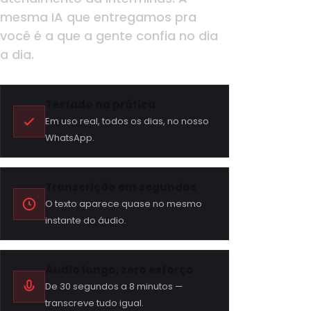
mesma IA que entregamos pra
você é a que a gente confia no dia
a dia.
Testado na prática
Em uso real, todos os dias, no nosso
WhatsApp.
Transcrição em segundos
O texto aparece quase no mesmo
instante do áudio.
Áudio longo, zero esforço
De 30 segundos a 8 minutos —
transcreve tudo igual.