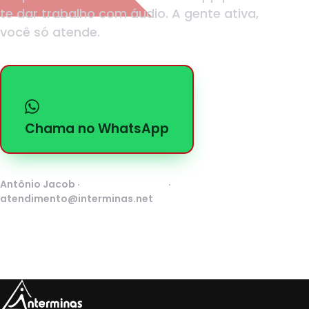
te dar trabalho com áudio. A gente ativa,
você só atende.
Chama no WhatsApp
Antônio Jacob ·
(31) 98322-7447
·
atendimento@interminas.net