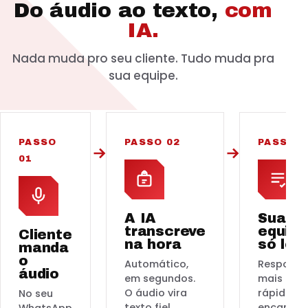
Do áudio ao texto,
com
IA.
Nada muda pro seu cliente. Tudo muda pra
sua equipe.
PASSO
PASSO 02
PASSO 0
01
A IA
Sua
transcreve
equipe
Cliente
na hora
só lê
manda
o
Automático,
Respond
áudio
em segundos.
mais
O áudio vira
rápido,
No seu
texto fiel,
encamin