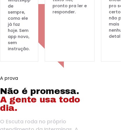
WhatsApp
pronto pra ler e
pro setor
de
responder.
certo e
sempre,
não perd
como ele
mais
já faz
nenhum
hoje. Sem
detalhe.
app novo,
sem
instrução.
A prova
Não é promessa.
A gente usa todo
dia.
O Escuta roda no próprio
atendimento da Interminas. A