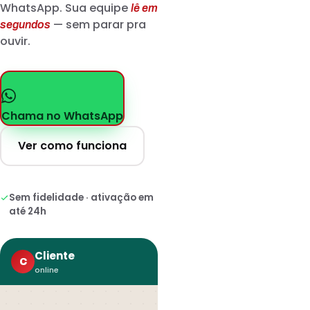
WhatsApp. Sua equipe
lê em
— sem parar pra
segundos
ouvir.
Chama no WhatsApp
Ver como funciona
Sem fidelidade · ativação em
até 24h
Cliente
C
online