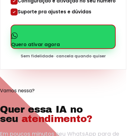
Configuração e ativação no seu número
Suporte pra ajustes e dúvidas
Quero ativar agora
Sem fidelidade · cancela quando quiser
Vamos nessa?
Quer essa IA no
seu
atendimento?
Em poucos minutos seu WhatsApp para de