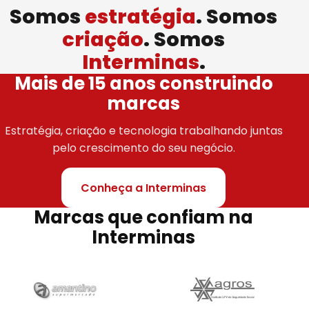
Somos
estratégia
. Somos
criação
. Somos
Interminas
.
Mais de 15 anos construindo
marcas
Estratégia, criação e tecnologia trabalhando juntas
pelo crescimento do seu negócio.
Conheça a Interminas
Marcas que confiam na
Interminas