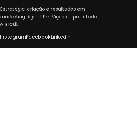
Estratégia, criação e resultados em
marketing digital. Em Viçosa e para todo
o Brasil.
Instagram
Facebook
LinkedIn
Início
Empresa
Serviços
Soluções
Portfólio
Blog
Contato
Agentes de IA