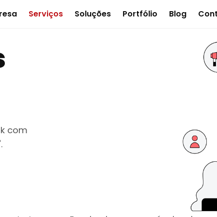
resa
Serviços
Soluções
Portfólio
Blog
Con
s
ok com
.