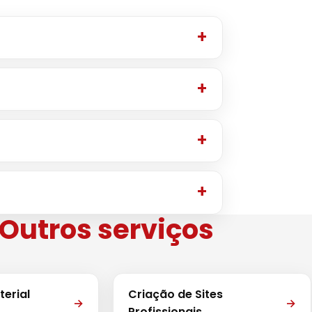
Outros serviços
erial
Criação de Sites
→
→
Profissionais