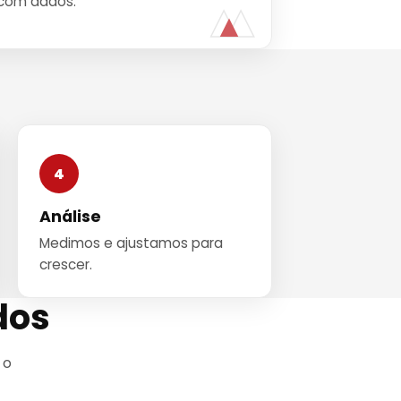
 com dados.
4
Análise
Medimos e ajustamos para
crescer.
dos
 o