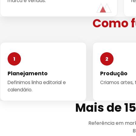
marca e vendas.
r
Como f
1
2
Planejamento
Produção
Definimos linha editorial e
Criamos artes, 
calendário.
Mais de 1
Referência em mark
B