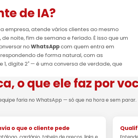
te de IA?
ua empresa, atende vários clientes ao mesmo
, de noite, fim de semana e feriado. É isso que um
 conversar no
WhatsApp
com quem entra em
 respondendo de forma natural, com as
e 1, digite 2" — é uma conversa de verdade, que
ca, o que ele faz por vo
 equipe faria no WhatsApp — só que na hora e sem parar.
nvia o que o cliente pede
Quali
tálogo, cardápio, tabela de preços, links e
Entende