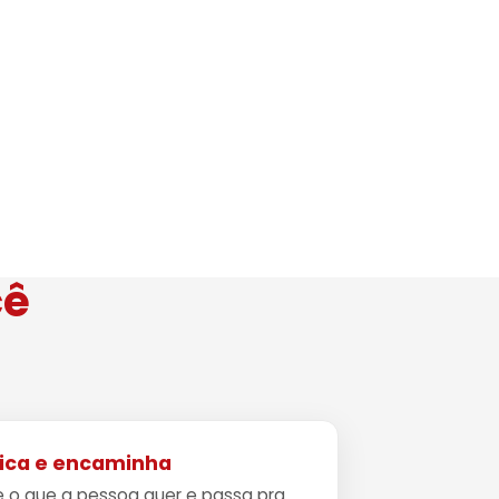
cê
fica e encaminha
 o que a pessoa quer e passa pra