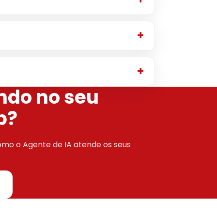
ndo no seu
p?
como o Agente de IA atende os seus