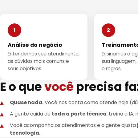
1
2
Análise do negócio
Treinamento
Entendemos seu atendimento,
Ensinamos o a
as dúvidas mais comuns e
sua linguagem, 
seus objetivos.
e regras.
E o que
você
precisa fa
Quase nada.
Você nos conta como atende hoje (dúv
A gente cuida de
toda a parte técnica
: treina a IA
Você acompanha os atendimentos e a gente ajusta 
tecnologia.