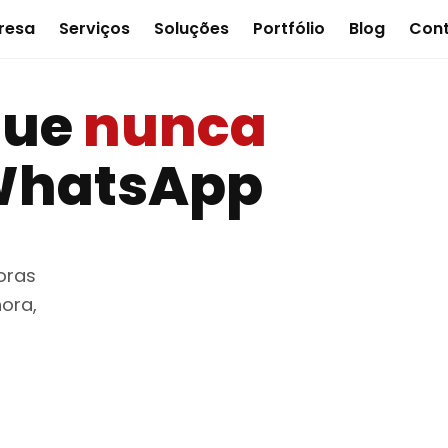
resa
Serviços
Soluções
Portfólio
Blog
Con
que
nunca
 WhatsApp
oras
ora,