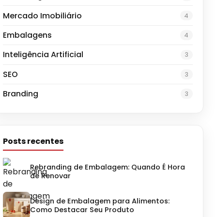
Mercado Imobiliário
4
Embalagens
4
Inteligência Artificial
3
SEO
3
Branding
3
Posts recentes
Rebranding de Embalagem: Quando É Hora
de Renovar
Design de Embalagem para Alimentos:
Como Destacar Seu Produto