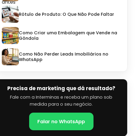
Rótulo de Produto: O Que Não Pode Faltar
Como Criar uma Embalagem que Vende na
Gôndola
Como Não Perder Leads Imobiliários no
WhatsApp
Precisa de marketing que dá resultado?
Fale com a Interminas e receba um plano sob
medida para o seu negócio.
Falar no WhatsApp