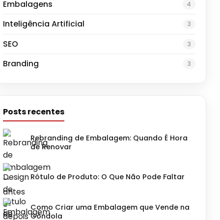
Embalagens
4
Inteligência Artificial
3
SEO
3
Branding
3
Posts recentes
Rebranding de Embalagem: Quando É Hora
de Renovar
Rótulo de Produto: O Que Não Pode Faltar
Como Criar uma Embalagem que Vende na
Gôndola