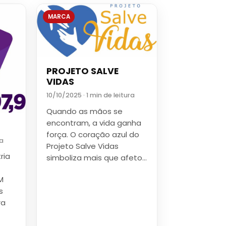
MARCA
PROJETO SALVE
VIDAS
10/10/2025 · 1 min de leitura
Quando as mãos se
encontram, a vida ganha
força. O coração azul do
ra
Projeto Salve Vidas
ria
simboliza mais que afeto…
M
s
ra