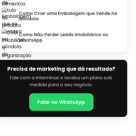
Como Criar uma Embalagem que Vende na
Gôndola
Como Não Perder Leads Imobiliários no
WhatsApp
Precisa de marketing que dá resultado?
Fale com a Interminas e receba um plano sob
medida para o seu negócio.
Falar no WhatsApp