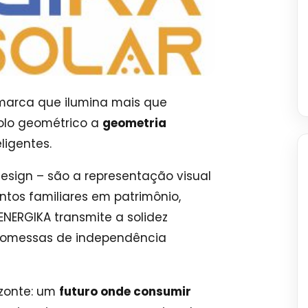
marca que ilumina mais que
olo geométrico a
geometria
ligentes.
sign – são a representação visual
tos familiares em patrimônio,
ENERGIKA transmite a solidez
romessas de independência
zonte: um
futuro onde consumir