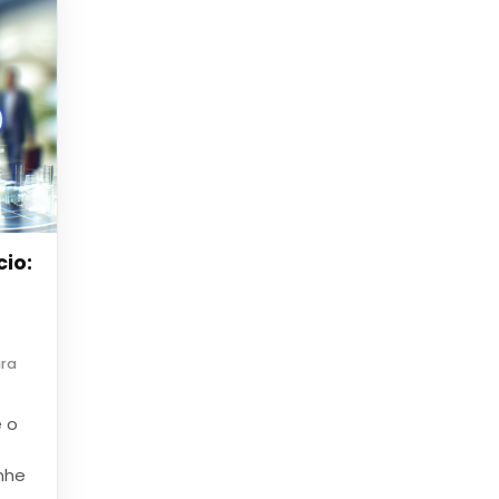
io:
ura
 o
nhe