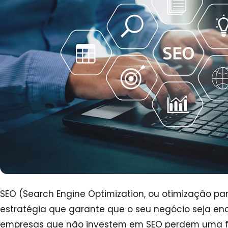
SEO (Search Engine Optimization, ou otimização p
estratégia que garante que o seu negócio seja enco
empresas que não investem em SEO perdem uma f