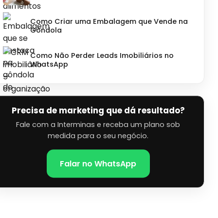
Como Criar uma Embalagem que Vende na
Gôndola
Como Não Perder Leads Imobiliários no
WhatsApp
Precisa de marketing que dá resultado?
Fale com a Interminas e receba um plano sob
medida para o seu negócio.
Falar no WhatsApp