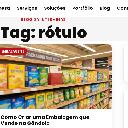
resa
Serviços
Soluções
Portfólio
Blog
Con
BLOG DA INTERMINAS
Tag:
rótulo
EMBALAGENS
Como Criar uma Embalagem que
Vende na Gôndola