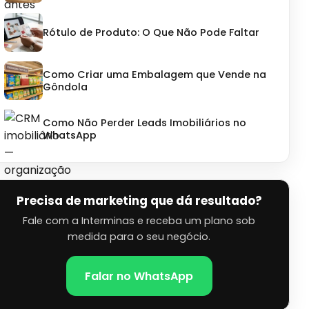
Rótulo de Produto: O Que Não Pode Faltar
Como Criar uma Embalagem que Vende na
Gôndola
Como Não Perder Leads Imobiliários no
WhatsApp
Precisa de marketing que dá resultado?
Fale com a Interminas e receba um plano sob
medida para o seu negócio.
Falar no WhatsApp