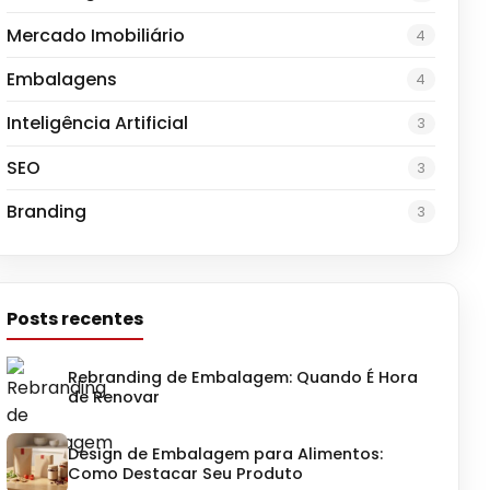
Mercado Imobiliário
4
Embalagens
4
Inteligência Artificial
3
SEO
3
Branding
3
Posts recentes
Rebranding de Embalagem: Quando É Hora
de Renovar
Design de Embalagem para Alimentos:
Como Destacar Seu Produto